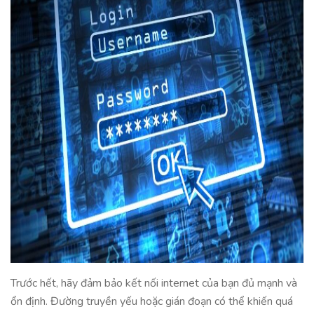
Trước hết, hãy đảm bảo kết nối internet của bạn đủ mạnh và
ổn định. Đường truyền yếu hoặc gián đoạn có thể khiến quá