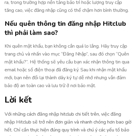
ra, trong trường hợp nền tảng bảo trì hoặc lượng truy cập
tăng cao, việc đăng nhập cũng có thể chậm hơn bình thường.
Nếu quên thông tin đăng nhập Hitclub
thì phải làm sao?
Khi quên mật khẩu, bạn không cần quá lo lắng. Hãy truy cập
trang chủ và nhấn vào mục “Đăng Nhập”, sau đó chọn “Quên
mật khẩu?”. Hệ thống sẽ yêu cầu bạn xác nhận thông tin qua
email hoặc số điện thoại đã đăng ký. Sau khi nhận mật khẩu
mới, bạn nên đổi lại thành dãy ký tự dễ nhớ nhưng vẫn đảm
bảo độ an toàn cao và lưu trữ ở nơi bảo mật.
Lời kết
Với những cách đăng nhập hitclub chi tiết trên, việc đăng
nhập Hitclub sẽ trở nên đơn giản và nhanh chóng hơn bao giờ
hết. Chỉ cần thực hiện đúng quy trình và chú ý các yếu tố bảo