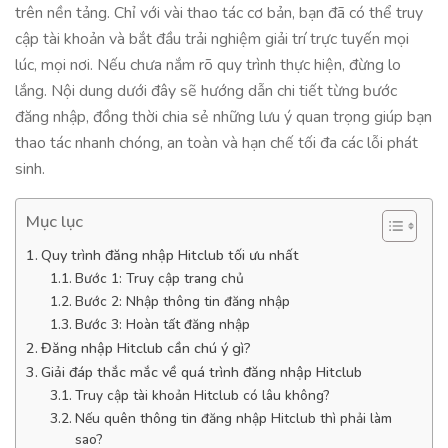
trên nền tảng. Chỉ với vài thao tác cơ bản, bạn đã có thể truy
cập tài khoản và bắt đầu trải nghiệm giải trí trực tuyến mọi
lúc, mọi nơi. Nếu chưa nắm rõ quy trình thực hiện, đừng lo
lắng. Nội dung dưới đây sẽ hướng dẫn chi tiết từng bước
đăng nhập, đồng thời chia sẻ những lưu ý quan trọng giúp bạn
thao tác nhanh chóng, an toàn và hạn chế tối đa các lỗi phát
sinh.
Mục lục
Quy trình đăng nhập Hitclub tối ưu nhất
Bước 1: Truy cập trang chủ
Bước 2: Nhập thông tin đăng nhập
Bước 3: Hoàn tất đăng nhập
Đăng nhập Hitclub cần chú ý gì?
Giải đáp thắc mắc về quá trình đăng nhập Hitclub
Truy cập tài khoản Hitclub có lâu không?
Nếu quên thông tin đăng nhập Hitclub thì phải làm
sao?