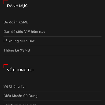
DANH MỤC
Dự đoán XSMB
Dàn đề siêu VIP hôm nay
Lô khung Miền Bắc
Thống kê XSMB
VỀ CHÚNG TÔI
Về Chúng Tôi
Điều Khoản Sử Dụng