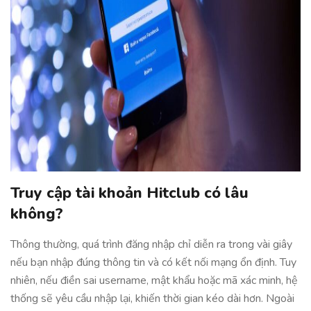
Truy cập tài khoản Hitclub có lâu
không?
Thông thường, quá trình đăng nhập chỉ diễn ra trong vài giây
nếu bạn nhập đúng thông tin và có kết nối mạng ổn định. Tuy
nhiên, nếu điền sai username, mật khẩu hoặc mã xác minh, hệ
thống sẽ yêu cầu nhập lại, khiến thời gian kéo dài hơn. Ngoài