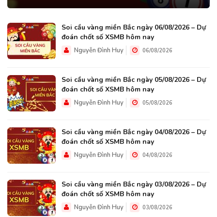
Soi cầu vàng miền Bắc ngày 06/08/2026 – Dự
đoán chốt số XSMB hôm nay
Nguyễn Đình Huy
06/08/2026
Soi cầu vàng miền Bắc ngày 05/08/2026 – Dự
đoán chốt số XSMB hôm nay
Nguyễn Đình Huy
05/08/2026
Soi cầu vàng miền Bắc ngày 04/08/2026 – Dự
đoán chốt số XSMB hôm nay
Nguyễn Đình Huy
04/08/2026
Soi cầu vàng miền Bắc ngày 03/08/2026 – Dự
đoán chốt số XSMB hôm nay
Nguyễn Đình Huy
03/08/2026