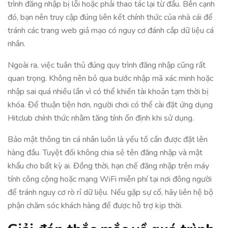
trình đăng nhập bị lỗi hoặc phải thao tác lại từ đầu. Bên cạnh
đó, bạn nên truy cập đúng liên kết chính thức của nhà cái để
tránh các trang web giả mạo có nguy cơ đánh cắp dữ liệu cá
nhân.
Ngoài ra, việc tuân thủ đúng quy trình đăng nhập cũng rất
quan trọng. Không nên bỏ qua bước nhập mã xác minh hoặc
nhập sai quá nhiều lần vì có thể khiến tài khoản tạm thời bị
khóa. Để thuận tiện hơn, người chơi có thể cài đặt ứng dụng
Hitclub chính thức nhằm tăng tính ổn định khi sử dụng.
Bảo mật thông tin cá nhân luôn là yếu tố cần được đặt lên
hàng đầu. Tuyệt đối không chia sẻ tên đăng nhập và mật
khẩu cho bất kỳ ai. Đồng thời, hạn chế đăng nhập trên máy
tính công cộng hoặc mạng WiFi miễn phí tại nơi đông người
để tránh nguy cơ rò rỉ dữ liệu. Nếu gặp sự cố, hãy liên hệ bộ
phận chăm sóc khách hàng để được hỗ trợ kịp thời.