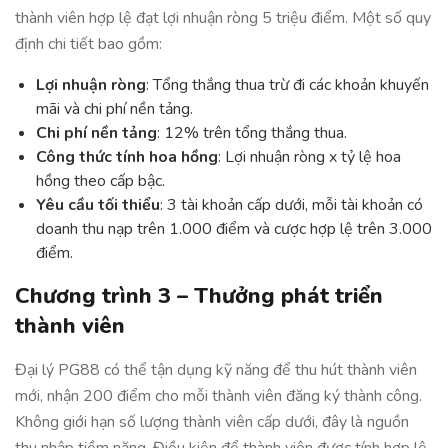
thành viên hợp lệ đạt lợi nhuận ròng 5 triệu điểm. Một số quy
định chi tiết bao gồm:
Lợi nhuận ròng
: Tổng thắng thua trừ đi các khoản khuyến
mãi và chi phí nền tảng.
Chi phí nền tảng
: 12% trên tổng thắng thua.
Công thức tính hoa hồng
: Lợi nhuận ròng x tỷ lệ hoa
hồng theo cấp bậc.
Yêu cầu tối thiểu
: 3 tài khoản cấp dưới, mỗi tài khoản có
doanh thu nạp trên 1.000 điểm và cược hợp lệ trên 3.000
điểm.
Chương trình 3 – Thưởng phát triển
thành viên
Đại lý PG88 có thể tận dụng kỹ năng để thu hút thành viên
mới, nhận 200 điểm cho mỗi thành viên đăng ký thành công.
Không giới hạn số lượng thành viên cấp dưới, đây là nguồn