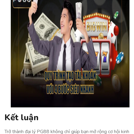
Kết luận
Trở thành đại lý PG88 không chỉ giúp bạn mở rộng cơ hội kinh