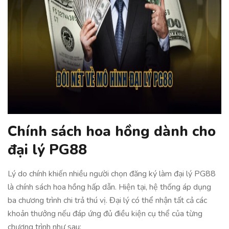
Chính sách hoa hồng dành cho
đại lý PG88
Lý do chính khiến nhiều người chọn đăng ký làm đại lý PG88
là chính sách hoa hồng hấp dẫn. Hiện tại, hệ thống áp dụng
ba chương trình chi trả thú vị. Đại lý có thể nhận tất cả các
khoản thưởng nếu đáp ứng đủ điều kiện cụ thể của từng
chương trình như sau: