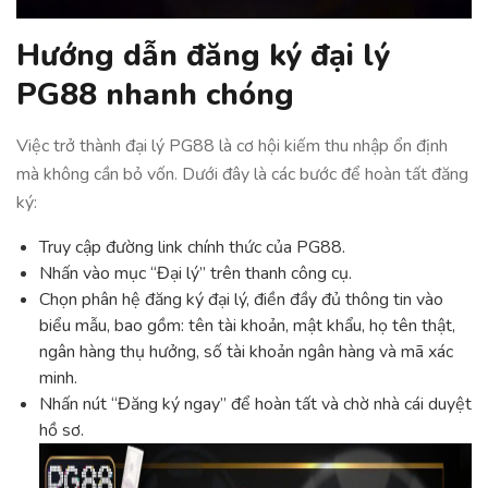
Hướng dẫn đăng ký đại lý
PG88 nhanh chóng
Việc trở thành đại lý PG88 là cơ hội kiếm thu nhập ổn định
mà không cần bỏ vốn. Dưới đây là các bước để hoàn tất đăng
ký:
Truy cập đường link chính thức của PG88.
Nhấn vào mục “Đại lý” trên thanh công cụ.
Chọn phân hệ đăng ký đại lý, điền đầy đủ thông tin vào
biểu mẫu, bao gồm: tên tài khoản, mật khẩu, họ tên thật,
ngân hàng thụ hưởng, số tài khoản ngân hàng và mã xác
minh.
Nhấn nút “Đăng ký ngay” để hoàn tất và chờ nhà cái duyệt
hồ sơ.