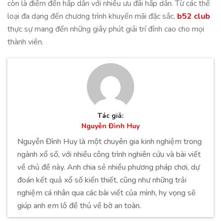
còn là điểm đến hấp dẫn với nhiều ưu đãi hấp dẫn. Từ các thể
loại đa dạng đến chương trình khuyến mãi đặc sắc,
b52 club
thực sự mang đến những giây phút giải trí đỉnh cao cho mọi
thành viên.
Tác giả:
Nguyễn Đình Huy
Nguyễn Đình Huy là một chuyên gia kinh nghiệm trong
ngành xổ số, với nhiều công trình nghiên cứu và bài viết
về chủ đề này. Anh chia sẻ nhiều phương pháp chơi, dự
đoán kết quả xổ số kiến thiết, cũng như những trải
nghiệm cá nhân qua các bài viết của mình, hy vọng sẽ
giúp anh em lô đề thủ về bờ an toàn.