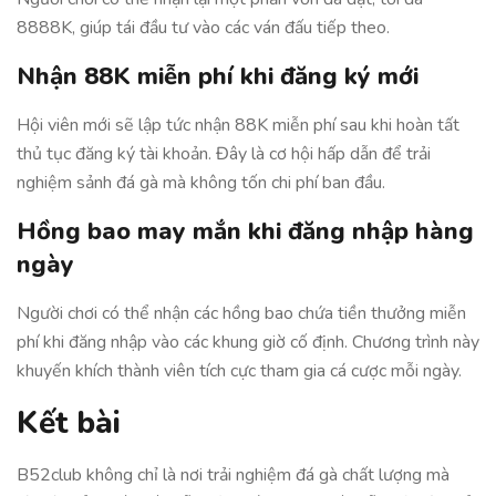
8888K, giúp tái đầu tư vào các ván đấu tiếp theo.
Nhận 88K miễn phí khi đăng ký mới
Hội viên mới sẽ lập tức nhận 88K miễn phí sau khi hoàn tất
thủ tục đăng ký tài khoản. Đây là cơ hội hấp dẫn để trải
nghiệm sảnh đá gà mà không tốn chi phí ban đầu.
Hồng bao may mắn khi đăng nhập hàng
ngày
Người chơi có thể nhận các hồng bao chứa tiền thưởng miễn
phí khi đăng nhập vào các khung giờ cố định. Chương trình này
khuyến khích thành viên tích cực tham gia cá cược mỗi ngày.
Kết bài
B52club không chỉ là nơi trải nghiệm đá gà chất lượng mà