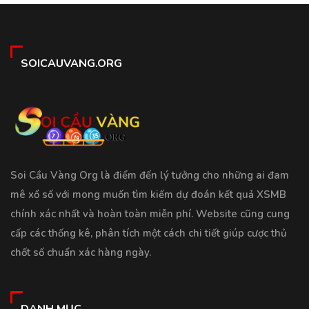
SOICAUVANG.ORG
Soi Cầu Vàng Org là điểm đến lý tưởng cho những ai đam
mê xổ số với mong muốn tìm kiếm dự đoán kết quả XSMB
chính xác nhất và hoàn toàn miễn phí. Website cũng cung
cấp các thống kê, phân tích một cách chi tiết giúp cược thủ
chốt số chuẩn xác hàng ngày.