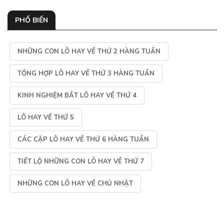
PHỔ BIẾN
NHỮNG CON LÔ HAY VỀ THỨ 2 HÀNG TUẦN
TỔNG HỢP LÔ HAY VỀ THỨ 3 HÀNG TUẦN
KINH NGHIỆM BẮT LÔ HAY VỀ THỨ 4
LÔ HAY VỀ THỨ 5
CÁC CẶP LÔ HAY VỀ THỨ 6 HÀNG TUẦN
TIẾT LỘ NHỮNG CON LÔ HAY VỀ THỨ 7
NHỮNG CON LÔ HAY VỀ CHỦ NHẬT