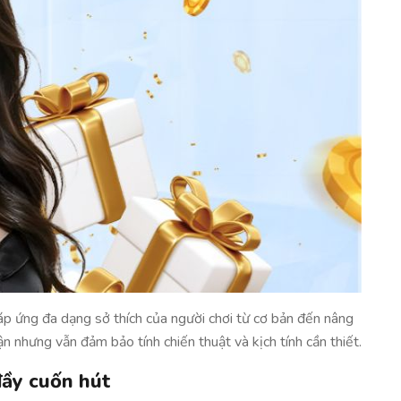
 ứng đa dạng sở thích của người chơi từ cơ bản đến nâng
cận nhưng vẫn đảm bảo tính chiến thuật và kịch tính cần thiết.
ầy cuốn hút