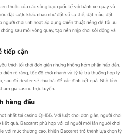
en thuộc của các sòng bạc quốc tế với bánh xe quay và
thức đặt cược khác nhau như đặt số cụ thể, đặt màu, đặt
người chơi linh hoạt áp dụng chiến thuật riêng để tối ưu
chóng sau mỗi vòng quay, tạo nên nhịp chơi sôi động và
 tiếp cận
yêu thích lối chơi đơn giản nhưng không kém phần hấp dẫn.
 diện rõ ràng, tốc độ chơi nhanh và tỷ lệ trả thưởng hợp lý.
 sau đó dealer sẽ chia bài để xác định kết quả. Nhờ tính
tham gia casino trực tuyến.
ch hàng đầu
ot nhất tại casino QH88. Với luật chơi đơn giản, người chơi
ờ kết quả, Baccarat phù hợp với cả người mới lẫn người chơi
Tie với mức thưởng cao, khiến Baccarat trở thành lựa chọn lý