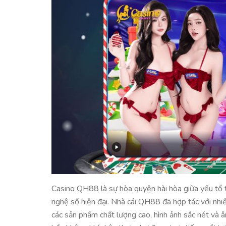
Casino QH88 là sự hòa quyện hài hòa giữa yếu tố 
nghệ số hiện đại. Nhà cái QH88 đã hợp tác với nh
các sản phẩm chất lượng cao, hình ảnh sắc nét và 