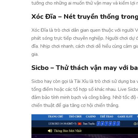
tưởng cho những ai muốn thử vận may và kiếm lợi 
Xóc Đĩa – Nét truyền thống trong
Xóc Đĩa là trò chơi dân gian quen thuộc với người 
phát sóng trực tiếp chuyên nghiệp. Người chơi dự 
đĩa. Nhịp chơi nhanh, cách chơi dễ hiểu cùng cảm g
gia.
Sicbo – Thử thách vận may với ba
Sicbo hay còn gọi là Tài Xỉu là trò chơi sử dụng ba
tổng điểm hoặc các tổ hợp số khác nhau. Live Sicb
đảm bảo tính minh bạch và công bằng. Nhờ tốc độ c
chiến thuật để gia tăng cơ hội chiến thắng.