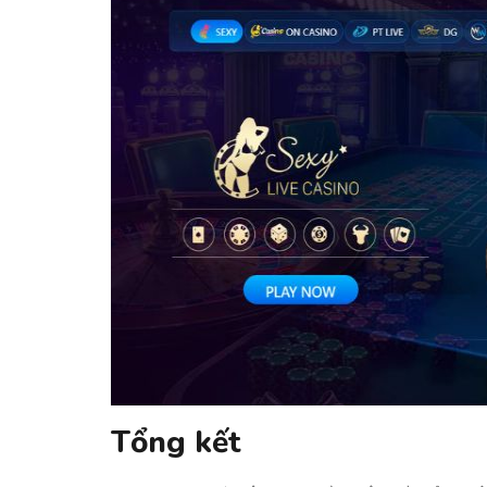
Tổng kết