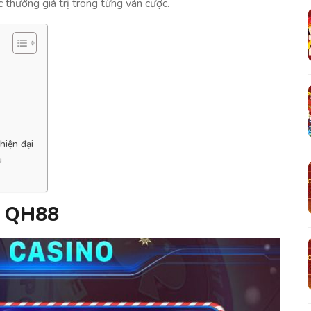
 thưởng giá trị trong từng ván cược.
hiện đại
u
o QH88