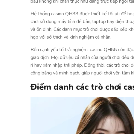
bầu không khí chân thực như đang trực tiếp ngồi tại
Hệ thống casino QH88 được thiết kế tối ưu để hoạ
chơi sử dụng máy tính để bàn, laptop hay điện thoạ
và ổn định. Các danh mục trò chơi được sắp xếp kh
hợp với sở thích và kinh nghiệm cá nhân.
Bên cạnh yếu tố trải nghiệm, casino QH88 còn đặc 
giao dịch. Mọi dữ liệu cá nhân của người chơi đều
rỉ hay xâm nhập trái phép. Đồng thời, các trò chơi
công bằng và minh bạch, giúp người chơi yên tâm kh
Điểm danh các trò chơi ca