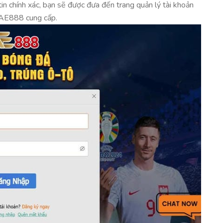
in chính xác, bạn sẽ được đưa đến trang quản lý tài khoản
 AE888 cung cấp.