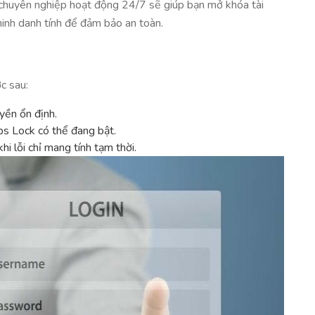
huyên nghiệp hoạt động 24/7 sẽ giúp bạn mở khóa tài
inh danh tính để đảm bảo an toàn.
c sau:
yền ổn định.
ps Lock có thể đang bật.
hi lỗi chỉ mang tính tạm thời.