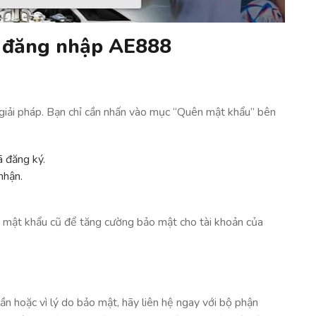
i đăng nhập AE888
iải pháp. Bạn chỉ cần nhấn vào mục “Quên mật khẩu” bên
ã đăng ký.
nhận.
 mật khẩu cũ để tăng cường bảo mật cho tài khoản của
ần hoặc vì lý do bảo mật, hãy liên hệ ngay với bộ phận