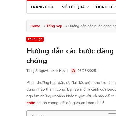
TRANG CHỦ
SỔ KẾT QUẢ
THỐNG KÊ
Home
Tổng hợp
Hướng dẫn các bước đăng n
TỔNG HỢP
Hướng dẫn các bước đăng
chóng
Tác giả:
Nguyễn Đình Huy
26/08/2025
Phần thưởng hấp dẫn, ưu đãi đặc biệt, kho trò chơ
đăng nhập thành công, bạn sẽ mở ra cánh cửa bước và
nghiệm những khoảnh khắc tuyệt vời, và hãy để c
chặn
nhanh chóng, dễ dàng và an toàn nhất!