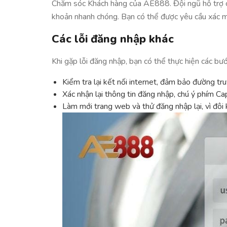
Chăm sóc Khách hàng của AE888. Đội ngũ hỗ trợ c
khoản nhanh chóng. Bạn có thể được yêu cầu xác m
Các lỗi đăng nhập khác
Khi gặp lỗi đăng nhập, bạn có thể thực hiện các bướ
Kiểm tra lại kết nối internet, đảm bảo đường tru
Xác nhận lại thông tin đăng nhập, chú ý phím Ca
Làm mới trang web và thử đăng nhập lại, vì đôi k