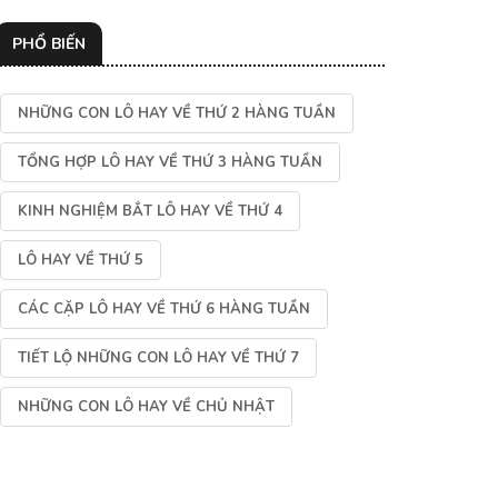
PHỔ BIẾN
NHỮNG CON LÔ HAY VỀ THỨ 2 HÀNG TUẦN
TỔNG HỢP LÔ HAY VỀ THỨ 3 HÀNG TUẦN
KINH NGHIỆM BẮT LÔ HAY VỀ THỨ 4
LÔ HAY VỀ THỨ 5
CÁC CẶP LÔ HAY VỀ THỨ 6 HÀNG TUẦN
TIẾT LỘ NHỮNG CON LÔ HAY VỀ THỨ 7
NHỮNG CON LÔ HAY VỀ CHỦ NHẬT