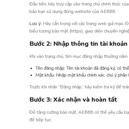
Đầu tiên, hãy truy cập vào trang chủ chính thức c
bảo bạn sử dụng đúng website của AE888.
Lưu ý:
Hãy cẩn trọng với các trang web giả mạo. Để
biểu tượng bảo mật (https), giao diện chuyên nghiệp
Bước 2: Nhập thông tin tài khoản
Khi vào trang chủ, tìm mục đăng nhập thường nằm ở
Tên đăng nhập: Tên tài khoản đã đăng ký, có thể
Mật khẩu: Nhập mật khẩu chính xác, chú ý phân 
Trước khi nhấn “Đăng nhập,” hãy kiểm tra kỹ để trán
Bước 3: Xác nhận và hoàn tất
Để tăng cường bảo mật, AE888 có thể yêu cầu bạn
để tiếp tục.