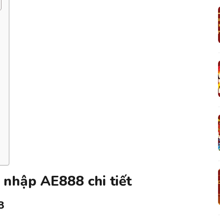
nhập AE888 chi tiết
8