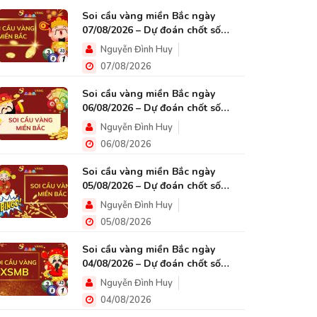
Soi cầu vàng miền Bắc ngày
07/08/2026 – Dự đoán chốt số
XSMB hôm nay
Nguyễn Đình Huy
07/08/2026
Soi cầu vàng miền Bắc ngày
06/08/2026 – Dự đoán chốt số
XSMB hôm nay
Nguyễn Đình Huy
06/08/2026
Soi cầu vàng miền Bắc ngày
05/08/2026 – Dự đoán chốt số
XSMB hôm nay
Nguyễn Đình Huy
05/08/2026
Soi cầu vàng miền Bắc ngày
04/08/2026 – Dự đoán chốt số
XSMB hôm nay
Nguyễn Đình Huy
04/08/2026