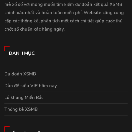
mê xổ số với mong muốn tìm kiếm dự đoán kết quả XSMB
chính xác nhất và hoàn toàn miễn phí. Website cũng cung
cấp các thống kê, phân tích một cách chi tiết giúp cược thủ
chốt số chuẩn xác hàng ngày.
DANH MỤC
Dự đoán XSMB
Dàn đề siêu VIP hôm nay
Lô khung Miền Bắc
Thống kê XSMB