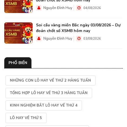
đoán chốt số XSMB hôm nay
Nguyễn Đình Huy
04/08/2026
Soi cầu vàng miền Bắc ngày 03/08/2026 – Dự
đoán chốt số XSMB hôm nay
Nguyễn Đình Huy
03/08/2026
PHỔ BIẾN
NHỮNG CON LÔ HAY VỀ THỨ 2 HÀNG TUẦN
TỔNG HỢP LÔ HAY VỀ THỨ 3 HÀNG TUẦN
KINH NGHIỆM BẮT LÔ HAY VỀ THỨ 4
LÔ HAY VỀ THỨ 5