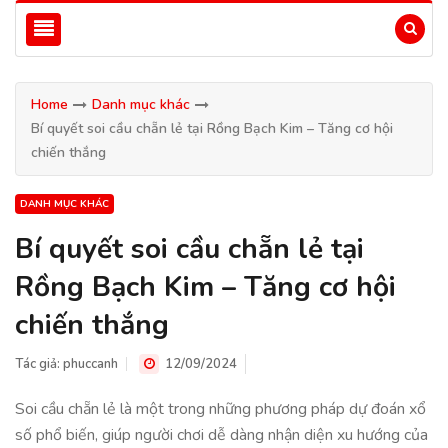
Home
Danh mục khác
Bí quyết soi cầu chẵn lẻ tại Rồng Bạch Kim – Tăng cơ hội
chiến thắng
DANH MỤC KHÁC
Bí quyết soi cầu chẵn lẻ tại
Rồng Bạch Kim – Tăng cơ hội
chiến thắng
Tác giả:
phuccanh
12/09/2024
Soi cầu chẵn lẻ là một trong những phương pháp dự đoán xổ
số phổ biến, giúp người chơi dễ dàng nhận diện xu hướng của