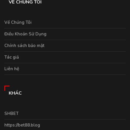
VỀ CHÚNG TÔI
Về Chúng Tôi
Điều Khoản Sử Dụng
Chính sách bảo mật
Tác giả
Liên hệ
KHÁC
SHBET
https://bet88.blog