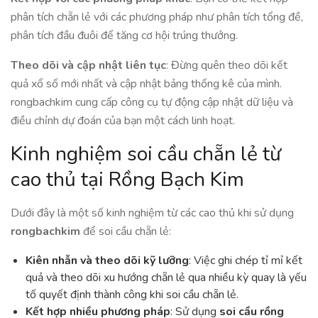
phân tích chẵn lẻ với các phương pháp như phân tích tổng đề,
phân tích đầu đuôi để tăng cơ hội trúng thưởng.
Theo dõi và cập nhật liên tục
: Đừng quên theo dõi kết
quả xổ số mới nhất và cập nhật bảng thống kê của mình.
rongbachkim cung cấp công cụ tự động cập nhật dữ liệu và
điều chỉnh dự đoán của bạn một cách linh hoạt.
Kinh nghiệm soi cầu chẵn lẻ từ
cao thủ tại Rồng Bạch Kim
Dưới đây là một số kinh nghiệm từ các cao thủ khi sử dụng
rongbachkim
để soi cầu chẵn lẻ:
Kiên nhẫn và theo dõi kỹ lưỡng
: Việc ghi chép tỉ mỉ kết
quả và theo dõi xu hướng chẵn lẻ qua nhiều kỳ quay là yếu
tố quyết định thành công khi soi cầu chẵn lẻ.
Kết hợp nhiều phương pháp
: Sử dụng
soi cầu rồng