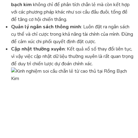
bạch kim
không chỉ để phân tích chẵn lẻ mà còn kết hợp
với các phương pháp khác như soi cầu đầu đuôi, tổng đề
để tăng cơ hội chiến thắng.
Quản lý ngân sách thông minh
: Luôn đặt ra ngân sách
cụ thể và chỉ cược trong khả năng tài chính của mình. Đừng
để cảm xúc chi phối quyết định đặt cược.
Cập nhật thường xuyên
: Kết quả xổ số thay đổi liên tục,
vì vậy việc cập nhật dữ liệu thường xuyên là rất quan trọng
để duy trì chiến lược dự đoán chính xác.