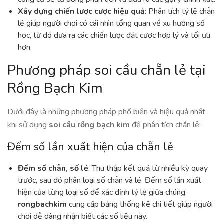
Xây dựng chiến lược cược hiệu quả
: Phân tích tỷ lệ chẵn
lẻ giúp người chơi có cái nhìn tổng quan về xu hướng số
học, từ đó đưa ra các chiến lược đặt cược hợp lý và tối ưu
hơn.
Phương pháp soi cầu chẵn lẻ tại
Rồng Bạch Kim
Dưới đây là những phương pháp phổ biến và hiệu quả nhất
khi sử dụng
soi cầu rồng bạch kim
để phân tích chẵn lẻ:
Đếm số lần xuất hiện của chẵn lẻ
Đếm số chẵn, số lẻ
: Thu thập kết quả từ nhiều kỳ quay
trước, sau đó phân loại số chẵn và lẻ. Đếm số lần xuất
hiện của từng loại số để xác định tỷ lệ giữa chúng.
rongbachkim
cung cấp bảng thống kê chi tiết giúp người
chơi dễ dàng nhận biết các số liệu này.