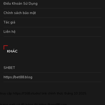
Điều Khoản Sử Dụng
Chính sách bảo mật
Tác giả
Liên hệ
KHÁC
SHBET
https://bet88.blog
truy cập
https://f168.studio/
link chính thức tháng 10 2025.
trang web cá độ bóng đá
https://kong88.com