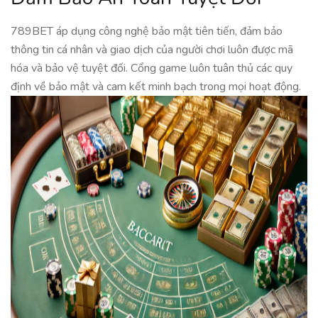
789BET áp dụng công nghệ bảo mật tiên tiến, đảm bảo
thông tin cá nhân và giao dịch của người chơi luôn được mã
hóa và bảo vệ tuyệt đối. Cổng game luôn tuân thủ các quy
định về bảo mật và cam kết minh bạch trong mọi hoạt động.