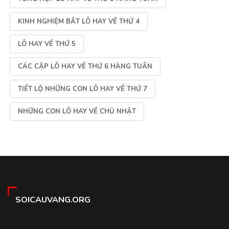
KINH NGHIỆM BẮT LÔ HAY VỀ THỨ 4
LÔ HAY VỀ THỨ 5
CÁC CẶP LÔ HAY VỀ THỨ 6 HÀNG TUẦN
TIẾT LỘ NHỮNG CON LÔ HAY VỀ THỨ 7
NHỮNG CON LÔ HAY VỀ CHỦ NHẬT
SOICAUVANG.ORG