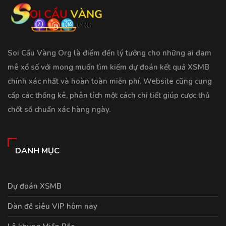
Soi Cầu Vàng Org là điểm đến lý tưởng cho những ai đam
mê xổ số với mong muốn tìm kiếm dự đoán kết quả XSMB
chính xác nhất và hoàn toàn miễn phí. Website cũng cung
cấp các thống kê, phân tích một cách chi tiết giúp cược thủ
chốt số chuẩn xác hàng ngày.
DANH MỤC
Dự đoán XSMB
Dàn đề siêu VIP hôm nay