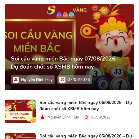
Soi cầu vàng miền Bắc ngày 07/08/2026 –
Dự đoán chốt số XSMB hôm nay
Nguyễn Đình Huy
07/08/2026
Soi cầu vàng miền Bắc ngày 06/08/2026 – Dự
đoán chốt số XSMB hôm nay
Nguyễn Đình Huy
06/08/2026
Soi cầu vàng miền Bắc ngày 05/08/2026 – Dự