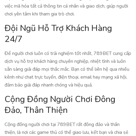
việc mã hóa tất cả thông tin cá nhân và giao dịch, giúp người
chơi yên tâm khi tham gia trò chơi.
Đội Ngũ Hỗ Trợ Khách Hàng
24/7
Để người chơi luôn có trải nghiệm tốt nhất, 789BET cung cấp
dịch vụ hỗ trợ khách hàng chuyên nghiệp, nhiệt tình và luôn
sẵn sàng giải đáp mọi thắc mắc. Bạn có thể liên hệ qua nhiều
kênh như chat trực tuyến, điện thoại, email hay mạng xã hội,
đảm bảo giải đáp nhanh chóng và hiệu quả.
Cộng Đồng Người Chơi Đông
Đảo, Thân Thiện
Cộng đồng người chơi tại 789BET rất đông đảo và thân
thiện, là nơi các game thủ có thể giao lưu, kết bạn và chia sẻ