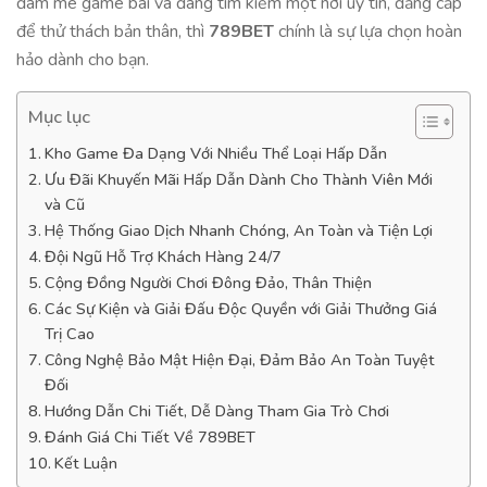
đam mê game bài và đang tìm kiếm một nơi uy tín, đẳng cấp
để thử thách bản thân, thì
789BET
chính là sự lựa chọn hoàn
hảo dành cho bạn.
Mục lục
Kho Game Đa Dạng Với Nhiều Thể Loại Hấp Dẫn
Ưu Đãi Khuyến Mãi Hấp Dẫn Dành Cho Thành Viên Mới
và Cũ
Hệ Thống Giao Dịch Nhanh Chóng, An Toàn và Tiện Lợi
Đội Ngũ Hỗ Trợ Khách Hàng 24/7
Cộng Đồng Người Chơi Đông Đảo, Thân Thiện
Các Sự Kiện và Giải Đấu Độc Quyền với Giải Thưởng Giá
Trị Cao
Công Nghệ Bảo Mật Hiện Đại, Đảm Bảo An Toàn Tuyệt
Đối
Hướng Dẫn Chi Tiết, Dễ Dàng Tham Gia Trò Chơi
Đánh Giá Chi Tiết Về 789BET
Kết Luận