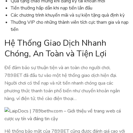
Quà tặng chào mừng khi đăng ký tài khoản mới
Tiền thưởng hấp dẫn khi nạp tiền lần đầu
Các chương trình khuyến mãi và sự kiện tặng quà định kỳ
Thưởng VIP cho những thành viên tích cực tham gia và nạp
tiền
Hệ Thống Giao Dịch Nhanh
Chóng, An Toàn và Tiện Lợi
Để đảm bảo sự thuận tiện và an toàn cho người chơi,
789BET đã đầu tư vào một hệ thống giao dịch hiện đại.
Người chơi có thể nạp và rút tiền nhanh chóng qua các
phương thức thanh toán phổ biến như chuyển khoản ngân
hàng, ví điện tử, thẻ cào điện thoại…
Hệ thống bảo mật của 789BET cũng được đánh giá cao với